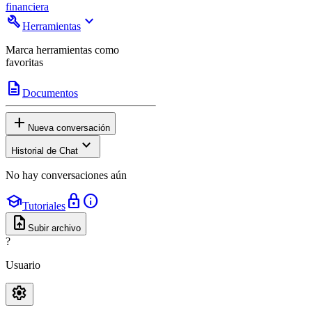
financiera
build
expand_more
Herramientas
Marca herramientas como
favoritas
description
Documentos
add
Nueva conversación
expand_more
Historial de Chat
No hay conversaciones aún
school
lock
info
Tutoriales
upload_file
Subir archivo
?
Usuario
settings