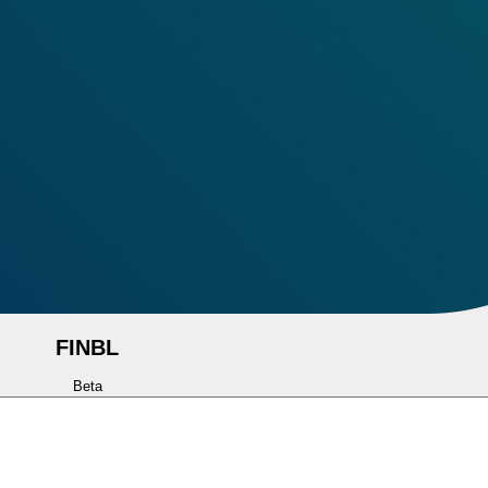
FINBL
Beta